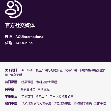
官方社交媒体
微博：ACUInternational
优酷：ACUChina
关于我们
ACU简介
校区介绍与地理位置
院系介绍
下载表格和最新宣传
册
信息更新
热门课程
桥梁课程
本科及硕士课程
奖学金
奖学金种类
申请流程
学生生活
学术支持
校内工作
学生以及校友故事
(
(
如何申请
学术以及语言入读要求
学费以及退款
授权留学机构
立即申请
o
o