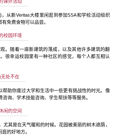
的课外活动
与，从新
Veritas
大楼里闲逛到参加
SSA
和学校活动组织
都有免费食物可以品尝。
的校园环境
参观。随着一座新建筑的落成，以及其他许多建筑的翻
围。很幸运校园里有一种社区的感觉，每个人都互相认
助无处不在
以帮助你度过大学和生活中一些更有挑战性的时光。像
费咨询、学术技能咨询、学生帮扶等等服务。
休闲的空间
，尤其是在天气暖和的时候。花园被美丽的树木遮荫，
闲逛的好地方。