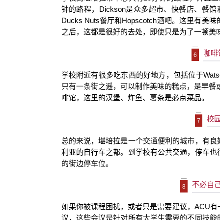
钟的路程，Dickson
是众多超市、快餐店、餐馆和
D
ucks Nuts
餐厅和
Hopscotch酒吧。这里有
之后，这都是很好的去处，即使只是为了一顿美
咖啡
6
学校附近有很多吃东西的好地方，包括位于
Wats
只有一条街之遥，可以制作美味的糕点，是早餐或午
啡馆，这里的汉堡、炸鱼、薯条是必点菜品。
校
7
总的来说，堪培拉是一个交通便利的城市，有良
利亚的自行车之都。到学校有公共交通，停车也
的街边停车位。
不必自
8
如果你被课程困扰，或者只是需要建议，
ACU
有
议，这些会议是针对所有大学生需要的不同技能