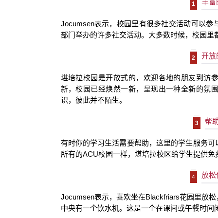
丰富
1
Jocumsen
表示，校园里有很多社交活动可以参
部门举办的许多社交活动。大多数时候，校园里
开放
2
堪培拉校园是开放式的，欢迎各地的朋友到访
新，校园已经焕然一新，呈现出一种全新的氛
识，彼此并不陌生。
帮
3
有时你的学习生活需要帮助，这里的学生服务可
所有的
ACU
校园一样，堪培拉校区给学生提供免
放松
4
Jocumsen
表示，
喜欢坐在
Blackfriars
花园里放松
中央有一个饮水机。这是一个在课间或午餐时间