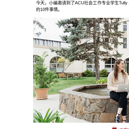
今天，小编邀请到了
ACU
社会工作专业学生
Tull
的
10
件事情。