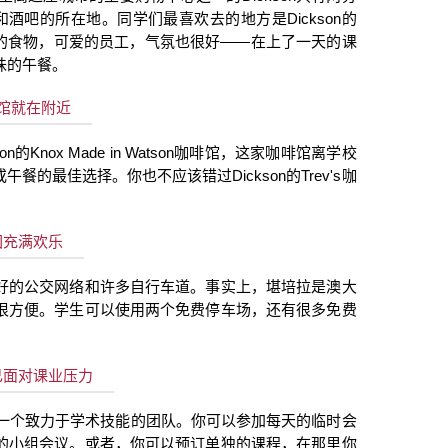
酒吧的所在地。同学们最喜欢去的地方是Dickson
的
美味的食物，可爱的员工，气氛也很好
——
在上了一天的课
味的午餐。
馆就在附近
on
的
Knox Made in Watson
咖啡馆，这家咖啡馆离学校
餐的最佳选择。你也不应该错过Dickson
的Trev's
咖
园充满欢乐
好的公交网络和许多自行车道。事实上，堪培拉是澳大
很方便。学生可以使用两个免费停车场，还有很多免费
己面对课业压力
一个致力于学术技能的团队。你可以参加每天的临时会
的小组会议。或者，你可以预订单独的课程，在那里你