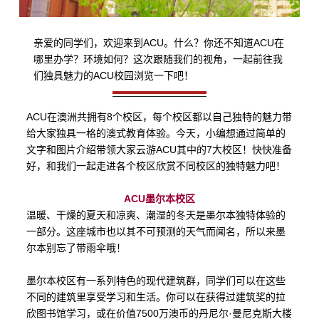
亲爱的同学们，欢迎来到
ACU
。什么？你还不知道
ACU
在
哪里办学？环境如何？这次跟随我们的视角，一起前往我
们独具魅力的
ACU
校园浏览一下吧！
ACU
在澳洲共拥有
8
个校区，每个校区都以自己独特的魅力带
给大家独具一格的澳式教育体验。今天，小编想通过简单的
文字和图片介绍带领大家云游
ACU
其中的
7
大校区！快快准备
好，和我们一起走进各个校区欣赏不同校区的独特魅力吧！
ACU
墨尔本校区
温暖、干燥的夏天和凉爽、潮湿的冬天是墨尔本独特体验的
一部分。这座城市也以其不可预测的天气而闻名，所以来墨
尔本别忘了带雨伞哦！
墨尔本校区有一系列特色的现代建筑群，同学们可以在这些
不同的建筑里享受学习和生活。你可以在获得过建筑奖的拉
欣图书馆学习，或在价值
7500
万澳币的丹尼尔·曼尼克斯大楼