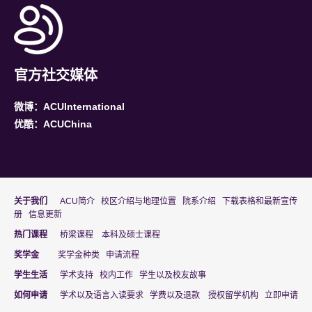
官方社交媒体
微博：ACUInternational
优酷：ACUChina
关于我们
ACU简介
校区介绍与地理位置
院系介绍
下载表格和最新宣传
册
信息更新
热门课程
桥梁课程
本科及硕士课程
奖学金
奖学金种类
申请流程
学生生活
学术支持
校内工作
学生以及校友故事
(
(
如何申请
学术以及语言入读要求
学费以及退款
授权留学机构
立即申请
o
o