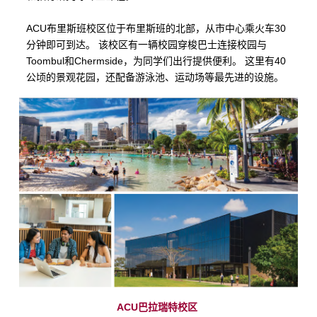
ACU布里斯班校区位于布里斯班的北部，从市中心乘火车
30
分钟即可到达。 该校区有一辆校园穿梭巴士连接校园与
Toombul
和
Chermside
，为同学们出行提供便利。 这里有
40
公顷的景观花园，还配备游泳池、运动场等最先进的设施。
ACU
巴拉瑞特校区