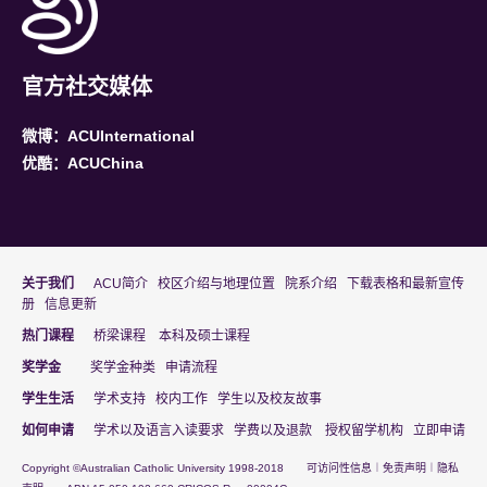
官方社交媒体
微博：ACUInternational
优酷：ACUChina
关于我们
ACU简介
校区介绍与地理位置
院系介绍
下载表格和最新宣传
册
信息更新
热门课程
桥梁课程
本科及硕士课程
奖学金
奖学金种类
申请流程
学生生活
学术支持
校内工作
学生以及校友故事
(
(
如何申请
学术以及语言入读要求
学费以及退款
授权留学机构
立即申请
o
o
(
(
Copyright ©Australian Catholic University 1998-2018
可访问性信息
︱
免责声明
︱
隐私
p
p