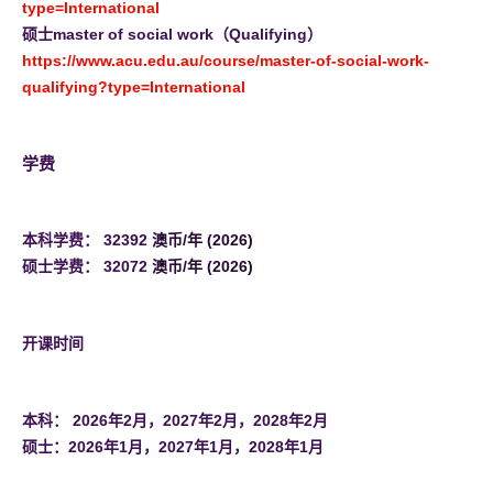
(
type=International
o
硕士master of social work（Qualifying）
p
https://www.acu.edu.au/course/master-of-social-work-
e
(
qualifying?type=International
n
o
s
p
学费
i
e
n
n
a
s
本科学费：
32392
澳币/年 (2026)
n
i
硕士学费：
32072
澳币/年 (2026)
e
n
w
a
t
n
开课时间
a
e
b
w
)
t
本科： 2026年2月，2027年2月，2028年2月
a
硕士：
2026年1月，2027年1月，2028年1月
b
)